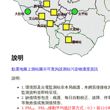
西屯站
大肚站
太平站
忠明站
文山站
烏日站
大里站
霧峰站
說明
點選地圖上測站圖示可查詢該測站污染物濃度資訊
說明:
1. 環境部及台電監測站非本局維護，本網頁僅接收
監測資料並即時呈現。
2. 缺值情形包含：維護、每日自動校正、故障、停
等無效值或無測值情形。
3. PM
、PM
移動平均值計算方式：0.5 × 前12小
10
2.5